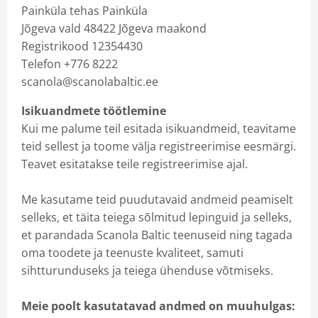
Painküla tehas Painküla
Jõgeva vald 48422 Jõgeva maakond
Registrikood 12354430
Telefon +776 8222
scanola@scanolabaltic.ee
Isikuandmete töötlemine
Kui me palume teil esitada isikuandmeid, teavitame
teid sellest ja toome välja registreerimise eesmärgi.
Teavet esitatakse teile registreerimise ajal.
Me kasutame teid puudutavaid andmeid peamiselt
selleks, et täita teiega sõlmitud lepinguid ja selleks,
et parandada Scanola Baltic teenuseid ning tagada
oma toodete ja teenuste kvaliteet, samuti
sihtturunduseks ja teiega ühenduse võtmiseks.
Meie poolt kasutatavad andmed on muuhulgas: