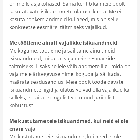
on meile asjakohased. Sama kehtib ka meie poolt
kasutatavate isikuandmete ulatuse kohta. Me ei
kasuta rohkem andmeid kui need, mis on selle
konkreetse eesmärgi täitmiseks vajalikud.
Me töötleme ainult vajalikke isikuandmeid
Me kogume, töötleme ja säilitame ainult neid
isikuandmeid, mida on vaja meie eesmärkide
täitmiseks. Lisaks sellele võib andmete liigi, mida on
vaja meie äritegevuse nimel koguda ja säilitada,
määrata seadusandlus. Meie poolt töödeldavate
isikuandmete liigid ja ulatus võivad olla vajalikud ka
selleks, et täita lepingulist või muud juriidilist
kohustust.
Me kustutame teie isikuandmed, kui neid ei ole
enam vaja
Me kustutame teie isikuandmed, kui need ei ole