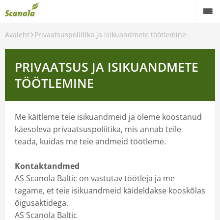
Avaleht
Privaatsuspoliitika ja isikuandmete töötlemine
PRIVAATSUS JA ISIKUANDMETE
TÖÖTLEMINE
Me käitleme teie isikuandmeid ja oleme koostanud
käesoleva privaatsuspoliitika, mis annab teile
teada, kuidas me teie andmeid töötleme.
Kontaktandmed
AS Scanola Baltic on vastutav töötleja ja me
tagame, et teie isikuandmeid käideldakse kooskõlas
õigusaktidega.
AS Scanola Baltic