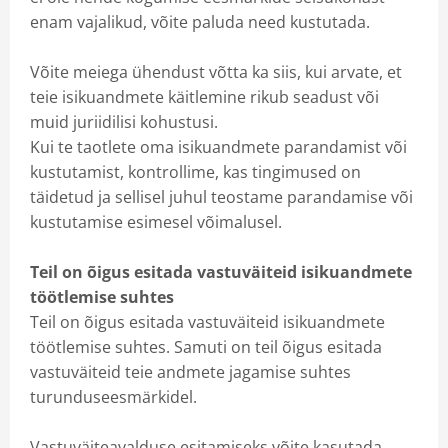
enam vajalikud, võite paluda need kustutada.
Võite meiega ühendust võtta ka siis, kui arvate, et
teie isikuandmete käitlemine rikub seadust või
muid juriidilisi kohustusi.
Kui te taotlete oma isikuandmete parandamist või
kustutamist, kontrollime, kas tingimused on
täidetud ja sellisel juhul teostame parandamise või
kustutamise esimesel võimalusel.
Teil on õigus esitada vastuväiteid isikuandmete
töötlemise suhtes
Teil on õigus esitada vastuväiteid isikuandmete
töötlemise suhtes. Samuti on teil õigus esitada
vastuväiteid teie andmete jagamise suhtes
turunduseesmärkidel.
Vastuväiteavalduse esitamiseks võite kasutada