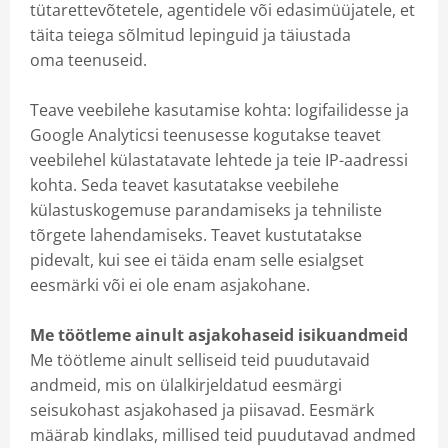
tütarettevõtetele, agentidele või edasimüüjatele, et
täita teiega sõlmitud lepinguid ja täiustada
oma teenuseid.
Teave veebilehe kasutamise kohta: logifailidesse ja
Google Analyticsi teenusesse kogutakse teavet
veebilehel külastatavate lehtede ja teie IP-aadressi
kohta. Seda teavet kasutatakse veebilehe
külastuskogemuse parandamiseks ja tehniliste
tõrgete lahendamiseks. Teavet kustutatakse
pidevalt, kui see ei täida enam selle esialgset
eesmärki või ei ole enam asjakohane.
Me töötleme ainult asjakohaseid isikuandmeid
Me töötleme ainult selliseid teid puudutavaid
andmeid, mis on ülalkirjeldatud eesmärgi
seisukohast asjakohased ja piisavad. Eesmärk
määrab kindlaks, millised teid puudutavad andmed