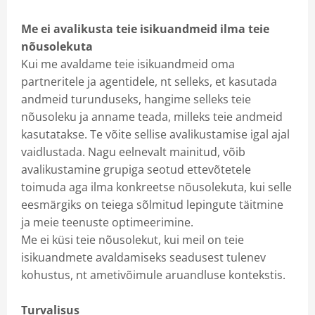
Me ei avalikusta teie isikuandmeid ilma teie
nõusolekuta
Kui me avaldame teie isikuandmeid oma
partneritele ja agentidele, nt selleks, et kasutada
andmeid turunduseks, hangime selleks teie
nõusoleku ja anname teada, milleks teie andmeid
kasutatakse. Te võite sellise avalikustamise igal ajal
vaidlustada. Nagu eelnevalt mainitud, võib
avalikustamine grupiga seotud ettevõtetele
toimuda aga ilma konkreetse nõusolekuta, kui selle
eesmärgiks on teiega sõlmitud lepingute täitmine
ja meie teenuste optimeerimine.
Me ei küsi teie nõusolekut, kui meil on teie
isikuandmete avaldamiseks seadusest tulenev
kohustus, nt ametivõimule aruandluse kontekstis.
Turvalisus