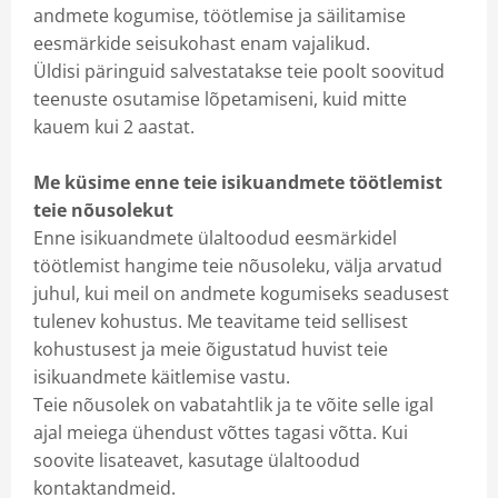
andmete kogumise, töötlemise ja säilitamise
eesmärkide seisukohast enam vajalikud.
Üldisi päringuid salvestatakse teie poolt soovitud
teenuste osutamise lõpetamiseni, kuid mitte
kauem kui 2 aastat.
Me küsime enne teie isikuandmete töötlemist
teie nõusolekut
Enne isikuandmete ülaltoodud eesmärkidel
töötlemist hangime teie nõusoleku, välja arvatud
juhul, kui meil on andmete kogumiseks seadusest
tulenev kohustus. Me teavitame teid sellisest
kohustusest ja meie õigustatud huvist teie
isikuandmete käitlemise vastu.
Teie nõusolek on vabatahtlik ja te võite selle igal
ajal meiega ühendust võttes tagasi võtta. Kui
soovite lisateavet, kasutage ülaltoodud
kontaktandmeid.