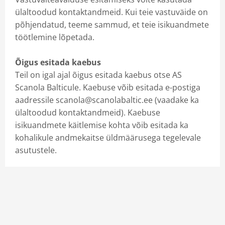
ülaltoodud kontaktandmeid. Kui teie vastuväide on
põhjendatud, teeme sammud, et teie isikuandmete
töötlemine lõpetada.
Õigus esitada kaebus
Teil on igal ajal õigus esitada kaebus otse AS
Scanola Balticule. Kaebuse võib esitada e-postiga
aadressile scanola@scanolabaltic.ee (vaadake ka
ülaltoodud kontaktandmeid). Kaebuse
isikuandmete käitlemise kohta võib esitada ka
kohalikule andmekaitse üldmäärusega tegelevale
asutustele.