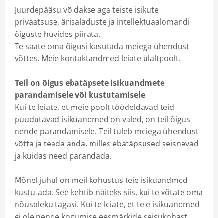
Juurdepääsu võidakse aga teiste isikute
privaatsuse, ärisaladuste ja intellektuaalomandi
õiguste huvides piirata.
Te saate oma õigusi kasutada meiega ühendust
võttes. Meie kontaktandmed leiate ülaltpoolt.
Teil on õigus ebatäpsete isikuandmete
parandamisele või kustutamisele
Kui te leiate, et meie poolt töödeldavad teid
puudutavad isikuandmed on valed, on teil õigus
nende parandamisele. Teil tuleb meiega ühendust
võtta ja teada anda, milles ebatäpsused seisnevad
ja kuidas need parandada.
Mõnel juhul on meil kohustus teie isikuandmed
kustutada. See kehtib näiteks siis, kui te võtate oma
nõusoleku tagasi. Kui te leiate, et teie isikuandmed
ei ole nende kogumise eesmärkide seisukohast