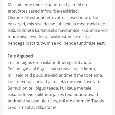
Me kaitseme teie isikuandmeid ja meil on
ettevõttesisesed infoturbe-eeskirjad.
Oleme kehtestanud ettevõttesisesed infoturbe-
eeskirjad, mis sisaldavad juhiseid ja meetmeid teie
isikuandmete kaitsmiseks hävitamise, kadumise või
muutmise eest, loata avalikustamise eest ja
nendega loata tutvumise või nende tundmise eest.
Teie õigused
Teil on õigus oma isikuandmetega tutvuda.
Teil on igal ajal õigus saada teavet selle kohta,
milliseid teid puudutavaid andmeid me töötleme,
kust need pärinevad ja milleks me neid kasutame.
Samuti on teil õigus teada, kui kaua me teie
isikuandmeid säilitame ja kes teid puudutavaid
andmeid saavad ulatuses, mil me andmeid Taanis
ja välismaal avalikustame.