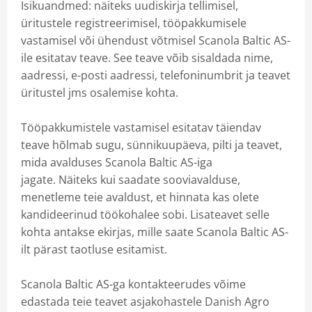
Isikuandmed: näiteks uudiskirja tellimisel,
üritustele registreerimisel, tööpakkumisele
vastamisel või ühendust võtmisel Scanola Baltic AS-
ile esitatav teave. See teave võib sisaldada nime,
aadressi, e-posti aadressi, telefoninumbrit ja teavet
üritustel jms osalemise kohta.
Tööpakkumistele vastamisel esitatav täiendav
teave hõlmab sugu, sünnikuupäeva, pilti ja teavet,
mida avalduses Scanola Baltic AS-iga
jagate. Näiteks kui saadate sooviavalduse,
menetleme teie avaldust, et hinnata kas olete
kandideerinud töökohalee sobi. Lisateavet selle
kohta antakse ekirjas, mille saate Scanola Baltic AS-
ilt pärast taotluse esitamist.
Scanola Baltic AS-ga kontakteerudes võime
edastada teie teavet asjakohastele Danish Agro