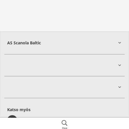
AS Scanola Baltic
48422
Jõgeva
Katso myös
Hae