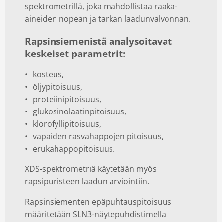
spektrometrillä, joka mahdollistaa raaka-
aineiden nopean ja tarkan laadunvalvonnan.
Rapsinsiemenistä analysoitavat
keskeiset parametrit:
kosteus,
öljypitoisuus,
proteiinipitoisuus,
glukosinolaatinpitoisuus,
klorofyllipitoisuus,
vapaiden rasvahappojen pitoisuus,
erukahappopitoisuus.
XDS-spektrometriä käytetään myös
rapsipuristeen laadun arviointiin.
Rapsinsiementen epäpuhtauspitoisuus
määritetään SLN3-näytepuhdistimella.