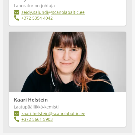
Laboratorion johtaja
seidy.salundi@scanolabaltic.ee
+372 5354 4042
Kaari Helstein
Laatupäällikkö-kemisti
kaari.helstein@scanolabaltic.ee
+372 5661 5903