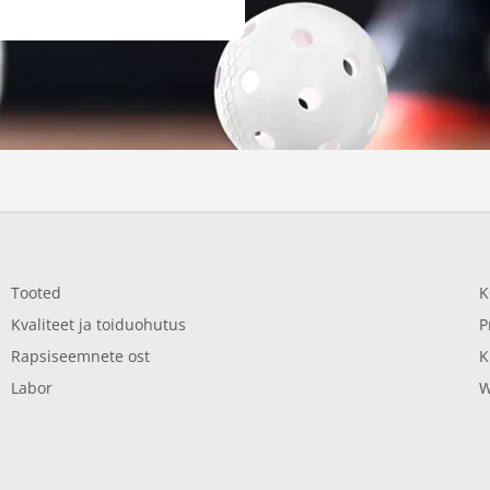
Tooted
K
Kvaliteet ja toiduohutus
P
Rapsiseemnete ost
K
Labor
W