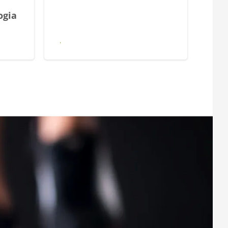
ogia
Loe
Loe