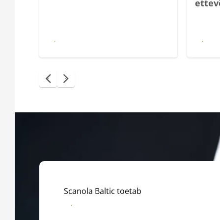
ettev
Loe
Loe
Scanola Baltic toetab
Jõgeva saalihoki spordiklubi TÄHE