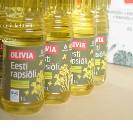
roopas kehtivatele
amaades.