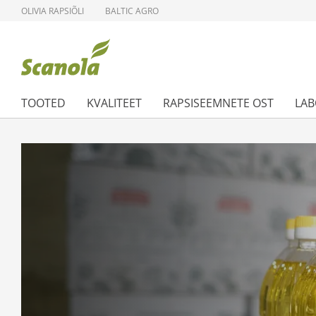
OLIVIA RAPSIÕLI
BALTIC AGRO
TOOTED
KVALITEET
RAPSISEEMNETE OST
LA