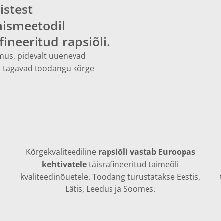
istest
ismeetodil
fineeritud rapsiõli.
emus, pidevalt uuenevad
 tagavad toodangu kõrge
Kõrgekvaliteediline
rapsiõli vastab Euroopas
kehtivatele
täisrafineeritud taimeõli
kvaliteedinõuetele. Toodang turustatakse Eestis,
Lätis, Leedus ja Soomes.