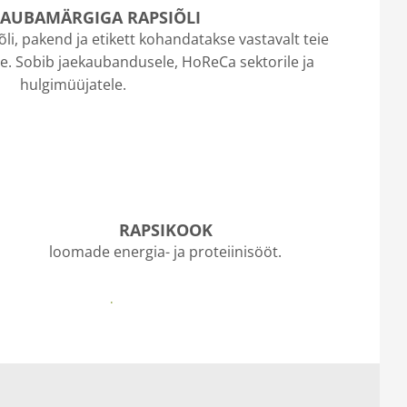
AUBAMÄRGIGA RAPSIÕLI
li, pakend ja etikett kohandatakse vastavalt teie
le. Sobib jaekaubandusele, HoReCa sektorile ja
hulgimüüjatele.
Rapsiõli eritellimused
RAPSIKOOK
loomade energia- ja proteiinisööt.
Loomasöödaks