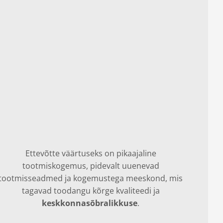
Ettevõtte väärtuseks on pikaajaline
tootmiskogemus, pidevalt uuenevad
tootmisseadmed ja kogemustega meeskond, mis
tagavad toodangu kõrge kvaliteedi ja
keskkonnasõbralikkuse
.