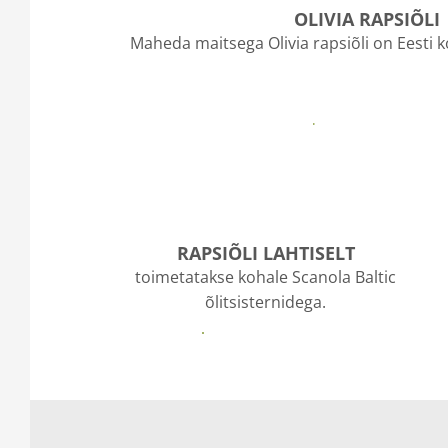
OLIVIA RAPSIÕLI
Maheda maitsega Olivia rapsiõli on Eesti
Hulgiostjatele
RAPSIÕLI LAHTISELT
toimetatakse kohale Scanola Baltic
õlitsisternidega.
Toidutööstusele