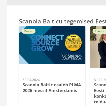
Scanola Balticu tegemised Ees
Messid
Tunnust
30.04.2026
31.12.2
Scanola Baltic osaleb PLMA
Scano
2026 messil Amsterdamis
Eesti
konku
toidu