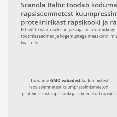
Scanola Baltic toodab koduma
rapsiseemnetest kuumpressim
proteiinirikast rapsikooki ja ra
Ettevõtte väärtuseks on pikaajaline tootmiskog
tootmisseadmed ja kogemustega meeskond, mis
kvaliteedi.
Toodame
GMO vabadest
kodumaistest
rapsiseemnetest kuumpressimismeetodil
proteiinirikast rapsikooki ja rafineeritud rapsiõli.