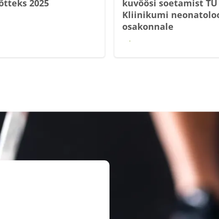
õtteks 2025
kuvöösi soetamist TÜ
Kliinikumi neonatolo
osakonnale
Loe