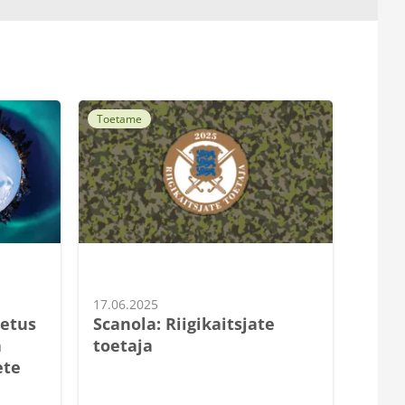
Toetame
Tootmi
17.06.2025
10.04.
oetus
Scanola: Riigikaitsjate
Scan
a
toetaja
pude
ete