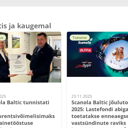
tis ja kaugemal
us
Toetame
025
23.11.2025
la Baltic tunnistati
Scanola Baltic jõulut
2025: Lastefondi abig
rentsivõimelisimaks
toetatakse enneaegs
ainetööstuse
vastsündinute raviks