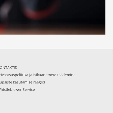
ONTAKTID
rivaatsuspoliitika ja isikuandmete töötlemine
üpsiste kasutamise reeglid
histleblower Service