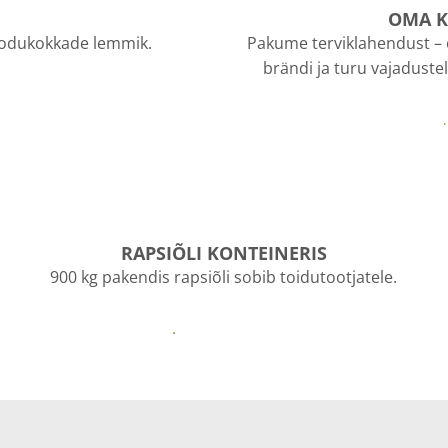
OMA K
 kodukokkade lemmik.
Pakume terviklahendust – õ
brändi ja turu vajaduste
RAPSIÕLI KONTEINERIS
900 kg pakendis rapsiõli sobib toidutootjatele.
Väiketootjale