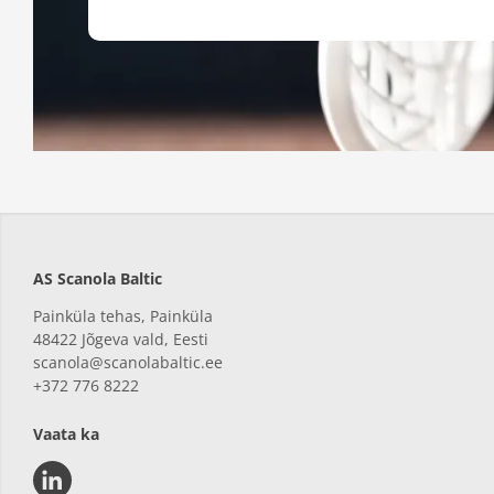
AS Scanola Baltic
Painküla tehas, Painküla
48422
Jõgeva vald, Eesti
scanola@scanolabaltic.ee
+372 776 8222
Vaata ka