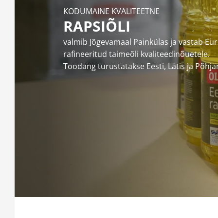
KODUMAINE KVALITEETNE
RAPSIÕLI
valmib Jõgevamaal Painkülas ja vastab Eu
rafineeritud taimeõli kvaliteedinõuetele.
Toodang turustatakse Eesti, Lätis ja Põhj